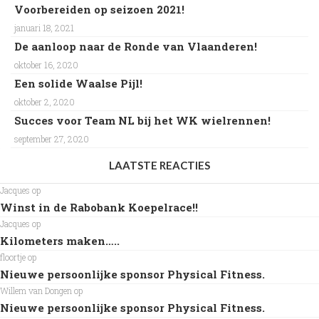
Voorbereiden op seizoen 2021!
januari 18, 2021
De aanloop naar de Ronde van Vlaanderen!
oktober 16, 2020
Een solide Waalse Pijl!
oktober 2, 2020
Succes voor Team NL bij het WK wielrennen!
september 27, 2020
LAATSTE REACTIES
Jacques
op
Winst in de Rabobank Koepelrace!!
Jacques
op
Kilometers maken…..
floortje
op
Nieuwe persoonlijke sponsor Physical Fitness.
Willem van Dongen
op
Nieuwe persoonlijke sponsor Physical Fitness.