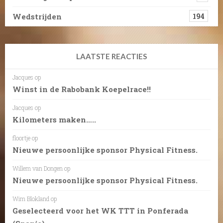
Wedstrijden
194
LAATSTE REACTIES
Jacques
op
Winst in de Rabobank Koepelrace!!
Jacques
op
Kilometers maken…..
floortje
op
Nieuwe persoonlijke sponsor Physical Fitness.
Willem van Dongen
op
Nieuwe persoonlijke sponsor Physical Fitness.
Wim Blokland
op
Geselecteerd voor het WK TTT in Ponferada