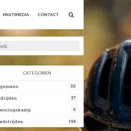
MULTIMEDIA
CONTACT
CATEGORIEN
lgemeen
50
jdrijden
37
rainingskamp
5
dstrijden
194