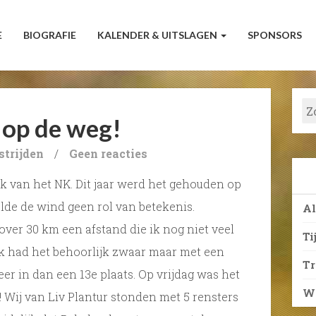
E
BIOGRAFIE
KALENDER & UITSLAGEN
SPONSORS
 op de weg!
trijden
/
Geen reacties
 van het NK. Dit jaar werd het gehouden op
lde de wind geen rol van betekenis.
A
g over 30 km een afstand die ik nog niet veel
Ti
k had het behoorlijk zwaar maar met een
T
er in dan een 13e plaats. Op vrijdag was het
We
! Wij van Liv Plantur stonden met 5 rensters