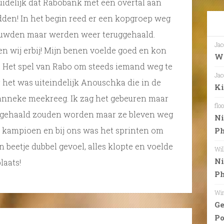
uidelijk dat Rabobank met een overtal aan
dden! In het begin reed er een kopgroep weg
uwden maar werden weer teruggehaald.
Jac
n wij erbij! Mijn benen voelde goed en kon
Wi
! Het spel van Rabo om steeds iemand weg te
Jac
het was uiteindelijk Anouschka die in de
Ki
anneke meekreeg. Ik zag het gebeuren maar
floo
g gehaald zouden worden maar ze bleven weg
Ni
kampioen en bij ons was het sprinten om
Ph
n beetje dubbel gevoel, alles klopte en voelde
Wil
Ni
laats!
Ph
Wim
Ge
Po