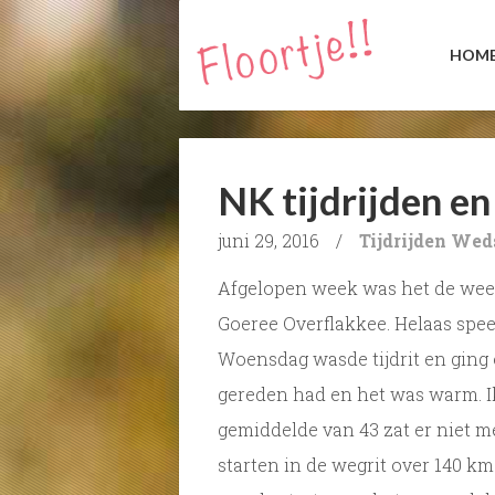
HOM
NK tijdrijden en
juni 29, 2016
/
Tijdrijden
Weds
Afgelopen week was het de week
Goeree Overflakkee. Helaas spee
Woensdag was
de tijdrit en gin
gereden had en het was warm. I
gemiddelde van 43 zat er niet me
starten in de wegrit over 140 km