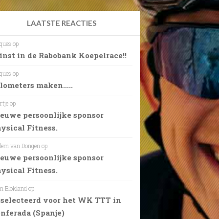
LAATSTE REACTIES
ques
op
nst in de Rabobank Koepelrace!!
ques
op
lometers maken…..
rtje
op
euwe persoonlijke sponsor
ysical Fitness.
lem van Dongen
op
euwe persoonlijke sponsor
ysical Fitness.
 Blokland
op
selecteerd voor het WK TTT in
nferada (Spanje)