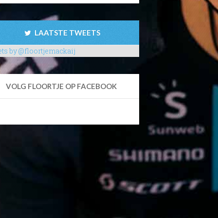
LAATSTE TWEETS
ts by @floortjemackaij
VOLG FLOORTJE OP FACEBOOK