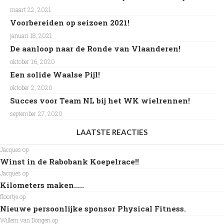
maart 22, 2021
Voorbereiden op seizoen 2021!
januari 18, 2021
De aanloop naar de Ronde van Vlaanderen!
oktober 16, 2020
Een solide Waalse Pijl!
oktober 2, 2020
Succes voor Team NL bij het WK wielrennen!
september 27, 2020
LAATSTE REACTIES
Jacques
op
Winst in de Rabobank Koepelrace!!
Jacques
op
Kilometers maken…..
floortje
op
Nieuwe persoonlijke sponsor Physical Fitness.
Willem van Dongen
op