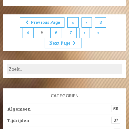
Previous Page
«
‹
3
4
5
6
7
›
»
Next Page
CATEGORIEN
Algemeen
50
Tijdrijden
37