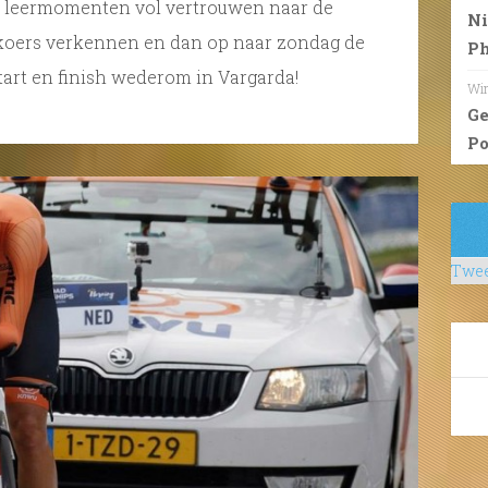
r leermomenten vol vertrouwen naar de
Ni
rkoers verkennen en dan op naar zondag de
Ph
art en finish wederom in Vargarda!
Wim
Ge
Po
Twee