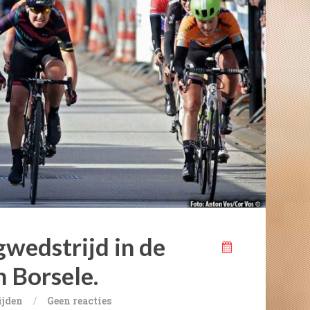
gwedstrijd in de
 Borsele.
ijden
/
Geen reacties