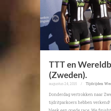
TTT en Wereldb
(Zweden).
augustus 24, 2015
/
Tijdrijden
Wed
Donderdag vertrokken naar Zwed
tijdritparkoers hebben verkend! 
bleek een goede race. We finisht