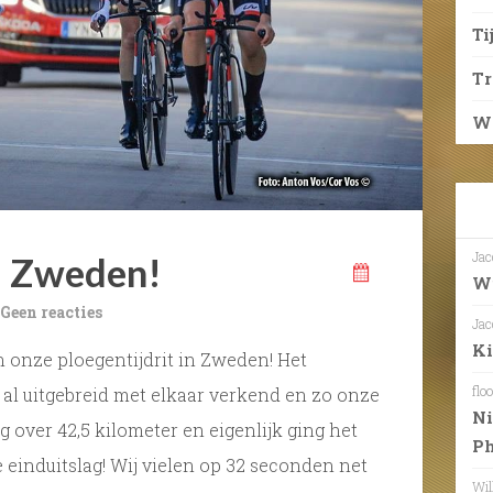
Ti
T
We
Jac
a Zweden!
Wi
Geen reacties
Jac
Ki
an onze ploegentijdrit in Zweden! Het
floo
l uitgebreid met elkaar verkend en zo onze
Ni
ging over 42,5 kilometer en eigenlijk ging het
Ph
 einduitslag! Wij vielen op 32 seconden net
Wil