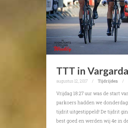
TTT in Vargard
augustus 12, 2017
/
Tijdrijden
/
Vrijdag 18.27 uur was de start v
parkoers hadden we donderdag a
tijdrit uitgestippeld! De tijdrit 
best goed en werden wij 4e in de