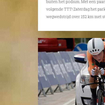
buiten het podium. Met een paa
volgende TTT! Zaterdag het pa
wegwedstrijd over 152 km met st