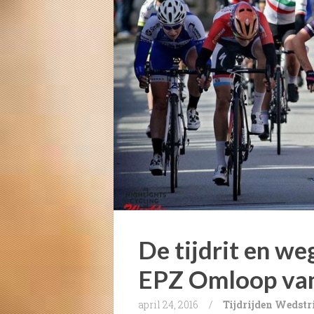
De tijdrit en we
EPZ Omloop van
april 24, 2016
/
Tijdrijden
Wedstr