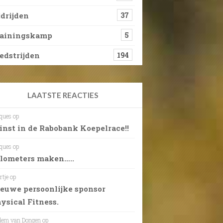
jdrijden
37
rainingskamp
5
dstrijden
194
LAATSTE REACTIES
ques
op
nst in de Rabobank Koepelrace!!
ques
op
lometers maken…..
rtje
op
euwe persoonlijke sponsor
ysical Fitness.
lem van Dongen
op