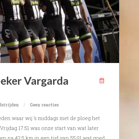
eker Vargarda
strijden
/
Geen reacties
en waar wij ‘s middags met de ploeg het
Vrijdag 17.51 was onze start van wat later
en na 42,5 km in een tijd van 55,01 wat goed