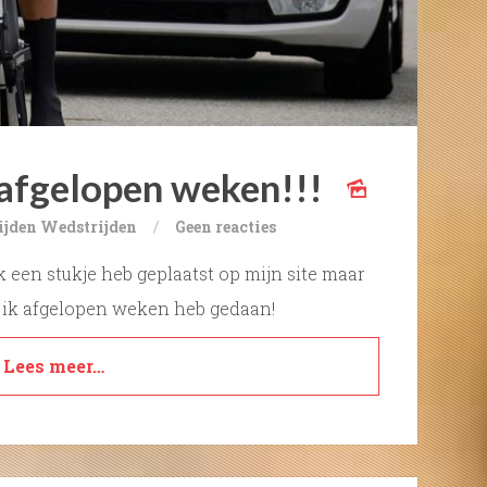
afgelopen weken!!!
ijden
Wedstrijden
/
Geen reacties
k een stukje heb geplaatst op mijn site maar
t ik afgelopen weken heb gedaan!
Lees meer…