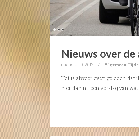
Nieuws over de 
augustus 9, 2017
/
Algemeen
Tijdr
Het is alweer even geleden dat i
hier dan nu een verslag van wa