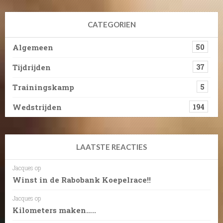
CATEGORIEN
Algemeen
50
Tijdrijden
37
Trainingskamp
5
Wedstrijden
194
LAATSTE REACTIES
Jacques
op
Winst in de Rabobank Koepelrace!!
Jacques
op
Kilometers maken…..