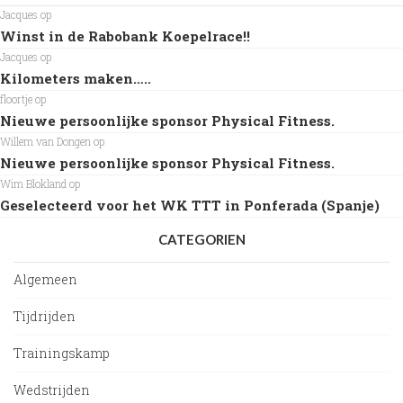
Jacques
op
Winst in de Rabobank Koepelrace!!
Jacques
op
Kilometers maken…..
floortje
op
Nieuwe persoonlijke sponsor Physical Fitness.
Willem van Dongen
op
Nieuwe persoonlijke sponsor Physical Fitness.
Wim Blokland
op
Geselecteerd voor het WK TTT in Ponferada (Spanje)
CATEGORIEN
Algemeen
Tijdrijden
Trainingskamp
Wedstrijden