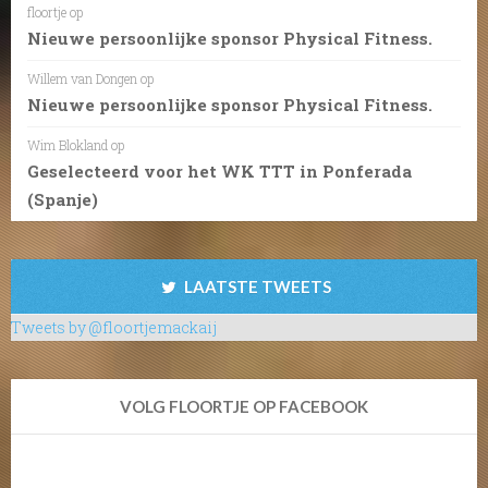
floortje
op
Nieuwe persoonlijke sponsor Physical Fitness.
Willem van Dongen
op
Nieuwe persoonlijke sponsor Physical Fitness.
Wim Blokland
op
Geselecteerd voor het WK TTT in Ponferada
(Spanje)
LAATSTE TWEETS
Tweets by @floortjemackaij
VOLG FLOORTJE OP FACEBOOK